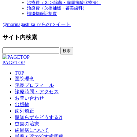
治療費（３DS除菌・歯周抗酸化療法）
治療費（欠損補綴・審美歯科）
補綴物保証制度
@morinagashika からのツイート
サイト内検索
検
索:
PAGETOP
TOP
医院理念
院長プロフィール
診療時間・アクセス
お問い合わせ
出版物
歯列矯正
親知らずをどうする?!
虫歯の治療
歯周病について
栄養と薬で治す歯周病