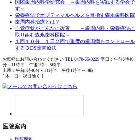
国際歯周内科学研究会 ～歯周内科を実践する学会で
す～
栄養療法でオプティマルヘルスを目指す森永歯科医院
歯周内科治療とは？
自覚症状がこんなに改善 ～歯周内科・栄養療法に
取り組む森永歯科医院～
１回１０分、１日２回で重度の歯周病もコントロール
する３DS除菌療法
お気軽にお問い合わせください
TEL
0470-55-0229
平日：午前8時40
分～11時半 午後2時～ 5時半
土曜：午前8時40分～11時半 午後1時半～ 4時
[ 木・日・祝日除く ]
医院案内
医院理念