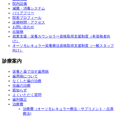
院内設備
滅菌・消毒システム
バリアフリー
院長プロフィール
診療時間・アクセス
お問い合わせ
出版物
就業支援・栄養カウンセラー資格取得支援制度（有資格者向
け）
オーソモレキュラー栄養療法資格取得支援制度（一般スタッフ
向け）
診療案内
栄養と薬で治す歯周病
歯周病について
なくした歯の治療
虫歯の治療
親知らず
よくいただく質問
歯列矯正
治療費
治療費（オーソモレキュラー療法・サプリメント・点滴
療法)