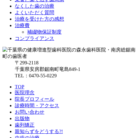
なくした歯の治療
よくいただく質問
治療を受けた方の感想
治療費
補綴物保証制度
コンプライアンス
〒299-2118
千葉県安房郡鋸南町竜島849-1
TEL：0470-55-0229
TOP
医院理念
院長プロフィール
診療時間・アクセス
お問い合わせ
出版物
歯列矯正
親知らずをどうする?!
虫歯の治療