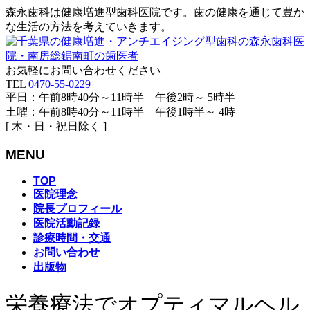
森永歯科は健康増進型歯科医院です。歯の健康を通じて豊か
な生活の方法を考えていきます。
お気軽にお問い合わせください
TEL
0470-55-0229
平日：午前8時40分～11時半 午後2時～ 5時半
土曜：午前8時40分～11時半 午後1時半～ 4時
[ 木・日・祝日除く ]
MENU
メ
TOP
医院理念
ニ
院長プロフィール
ュ
医院活動記録
ー
診療時間・交通
を
お問い合わせ
飛
出版物
ば
す
栄養療法でオプティマルヘル