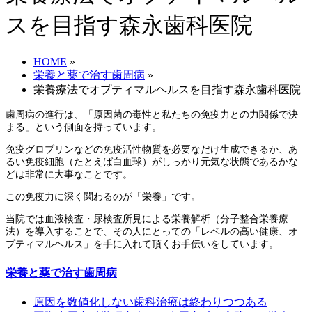
スを目指す森永歯科医院
HOME
»
栄養と薬で治す歯周病
»
栄養療法でオプティマルヘルスを目指す森永歯科医院
歯周病の進行は、「原因菌の毒性と私たちの免疫力との力関係で決
まる」という側面を持っています。
免疫グロブリンなどの免疫活性物質を必要なだけ生成できるか、あ
るい免疫細胞（たとえば白血球）がしっかり元気な状態であるかな
どは非常に大事なことです。
この免疫力に深く関わるのが「栄養」です。
当院では血液検査・尿検査所見による栄養解析（分子整合栄養療
法）を導入することで、その人にとっての「レベルの高い健康、オ
プティマルヘルス」を手に入れて頂くお手伝いをしています。
栄養と薬で治す歯周病
原因を数値化しない歯科治療は終わりつつある