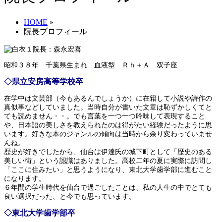
HOME
»
院長プロフィール
院長：森永宏喜
昭和３８年 千葉県生まれ 血液型 Ｒｈ＋Ａ 双子座
◇県立安房高等学校卒
在学中は文芸部（今もあるんでしょうか）に在籍して小説や詩作の
真似事などしていました。当時自分が書いた文章は恥ずかしくてと
ても読めません・・。でも言葉を一つ一つ吟味して表現すること
や、日本語の美しさを教えられたのは得がたい経験だったように思
います。好きな本のジャンルの傾向は当時から余り変わっていませ
んね。
歴史が好きでしたから、仙台は伊達氏の城下町として「歴史のある
美しい街」という認識はありました。高校二年の夏に実際に訪問し
「ここに住みたい」と思うようになり、東北大学歯学部に進むこと
になります。
６年間の学生時代を仙台で過ごしたことは、私の人生の中でとても
良い選択だった、と今でも思っています。
◇東北大学歯学部卒