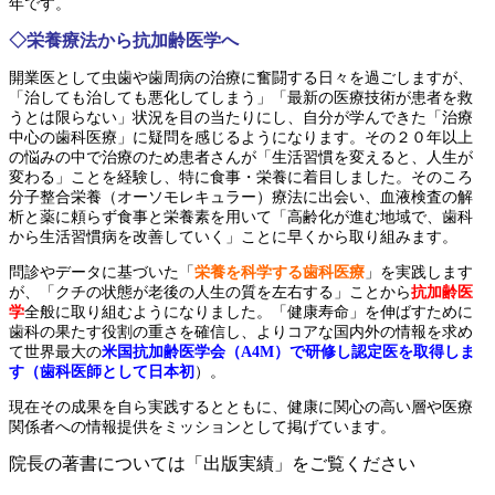
年です。
◇栄養療法から抗加齢医学へ
開業医として虫歯や歯周病の治療に奮闘する日々を過ごしますが、
「治しても治しても悪化してしまう」「最新の医療技術が患者を救
うとは限らない」状況を目の当たりにし、自分が学んできた「治療
中心の歯科医療」に疑問を感じるようになります。その２０年以上
の悩みの中で治療のため患者さんが「生活習慣を変えると、人生が
変わる」ことを経験し、特に食事・栄養に着目しました。そのころ
分子整合栄養（オーソモレキュラー）療法に出会い、血液検査の解
析と薬に頼らず食事と栄養素を用いて「高齢化が進む地域で、歯科
から生活習慣病を改善していく」ことに早くから取り組みます。
問診やデータに基づいた「
栄養を科学する歯科医療
」を実践します
が、「クチの状態が老後の人生の質を左右する」ことから
抗加齢医
学
全般に取り組むようになりました。「健康寿命」を伸ばすために
歯科の果たす役割の重さを確信し、よりコアな国内外の情報を求め
て世界最大の
米国抗加齢医学会（A4M）で研修し認定医を取得しま
す（歯科医師として日本初
）。
現在その成果を自ら実践するとともに、健康に関心の高い層や医療
関係者への情報提供をミッションとして掲げています。
院長の著書については「出版実績」をご覧ください