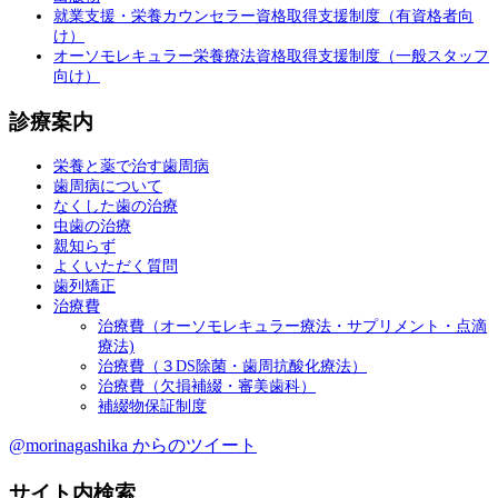
就業支援・栄養カウンセラー資格取得支援制度（有資格者向
け）
オーソモレキュラー栄養療法資格取得支援制度（一般スタッフ
向け）
診療案内
栄養と薬で治す歯周病
歯周病について
なくした歯の治療
虫歯の治療
親知らず
よくいただく質問
歯列矯正
治療費
治療費（オーソモレキュラー療法・サプリメント・点滴
療法)
治療費（３DS除菌・歯周抗酸化療法）
治療費（欠損補綴・審美歯科）
補綴物保証制度
@morinagashika からのツイート
サイト内検索