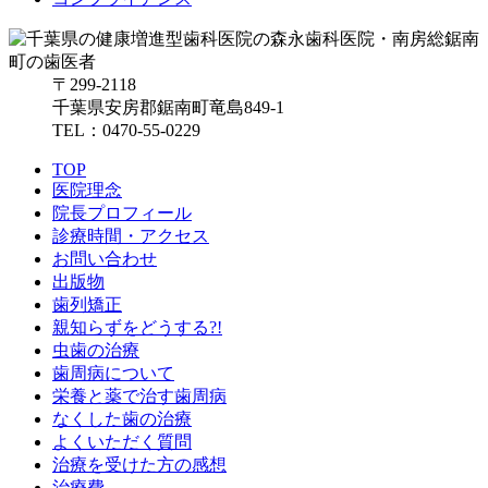
〒299-2118
千葉県安房郡鋸南町竜島849-1
TEL：0470-55-0229
TOP
医院理念
院長プロフィール
診療時間・アクセス
お問い合わせ
出版物
歯列矯正
親知らずをどうする?!
虫歯の治療
歯周病について
栄養と薬で治す歯周病
なくした歯の治療
よくいただく質問
治療を受けた方の感想
治療費