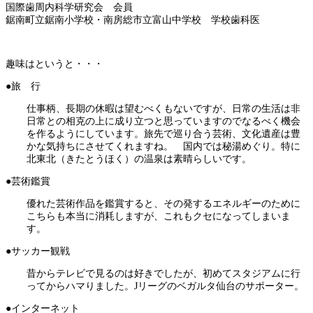
国際歯周内科学研究会 会員
鋸南町立鋸南小学校・南房総市立富山中学校 学校歯科医
趣味はというと・・・
●旅 行
仕事柄、長期の休暇は望むべくもないですが、日常の生活は非
日常との相克の上に成り立つと思っていますのでなるべく機会
を作るようにしています。旅先で巡り合う芸術、文化遺産は豊
かな気持ちにさせてくれますね。 国内では秘湯めぐり。特に
北東北（きたとうほく）の温泉は素晴らしいです。
●芸術鑑賞
優れた芸術作品を鑑賞すると、その発するエネルギーのために
こちらも本当に消耗しますが、これもクセになってしまいま
す。
●サッカー観戦
昔からテレビで見るのは好きでしたが、初めてスタジアムに行
ってからハマりました。Jリーグのベガルタ仙台のサポーター。
●インターネット