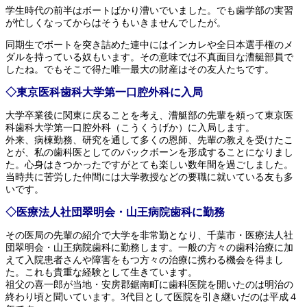
学生時代の前半はボートばかり漕いでいました。でも歯学部の実習
が忙しくなってからはそうもいきませんでしたが。
同期生でボートを突き詰めた連中にはインカレや全日本選手権のメ
ダルを持っている奴もいます。その意味では不真面目な漕艇部員で
したね。でもそこで得た唯一最大の財産はその友人たちです。
◇東京医科歯科大学第一口腔外科に入局
大学卒業後に関東に戻ることを考え、漕艇部の先輩を頼って東京医
科歯科大学第一口腔外科（こうくうげか）に入局します。
外来、病棟勤務、研究を通して多くの恩師、先輩の教えを受けたこ
とが、私の歯科医としてのバックボーンを形成することになりまし
た。心身はきつかったですがとても楽しい数年間を過ごしました。
当時共に苦労した仲間には大学教授などの要職に就いている友も多
いです。
◇医療法人社団翠明会・山王病院歯科に勤務
その医局の先輩の紹介で大学を非常勤となり、千葉市・医療法人社
団翠明会・山王病院歯科に勤務します。一般の方々の歯科治療に加
えて入院患者さんや障害をもつ方々の治療に携わる機会を得まし
た。これも貴重な経験として生きています。
祖父の喜一郎が当地・安房郡鋸南町に歯科医院を開いたのは明治の
終わり頃と聞いています。3代目として医院を引き継いだのは平成４