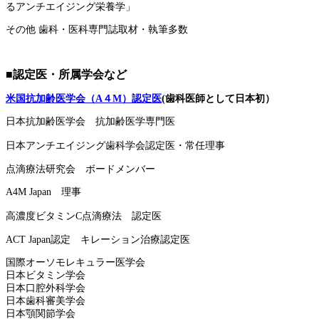
るアンチエイジング栄養学」
その他 歯科・医科専門誌取材・執筆多数
■認定医・所属学会など
米国抗加齢医学会（A４M）認定医
(歯科医師として日本初）
日本抗加齢医学会 抗加齢医学専門医
日本アンチエイジング歯科学会認定医・常任理事
点滴療法研究会 ボードメンバー
A4M Japan 理事
高濃度ビタミンC点滴療法 認定医
ACT Japan認定 キレーション治療認定医
国際オーソモレキュラー医学会
日本ビタミン学会
日本口腔外科学会
日本歯科審美学会
日本顎関節学会