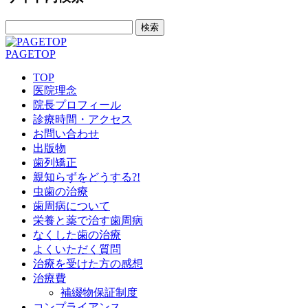
検
索:
PAGETOP
TOP
医院理念
院長プロフィール
診療時間・アクセス
お問い合わせ
出版物
歯列矯正
親知らずをどうする?!
虫歯の治療
歯周病について
栄養と薬で治す歯周病
なくした歯の治療
よくいただく質問
治療を受けた方の感想
治療費
補綴物保証制度
コンプライアンス