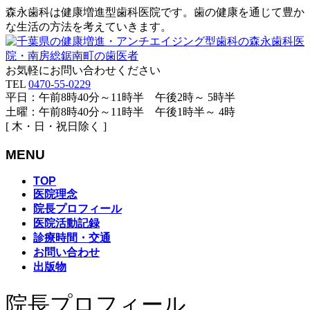
森永歯科は健康増進型歯科医院です。歯の健康を通じて豊か
な生活の方法を考えていきます。
お気軽にお問い合わせください
TEL
0470-55-0229
平日：午前8時40分～11時半 午後2時～ 5時半
土曜：午前8時40分～11時半 午後1時半～ 4時
[ 木・日・祝日除く ]
MENU
メ
TOP
医院理念
ニ
院長プロフィール
ュ
医院活動記録
ー
診療時間・交通
を
お問い合わせ
飛
出版物
ば
す
院長プロフィール