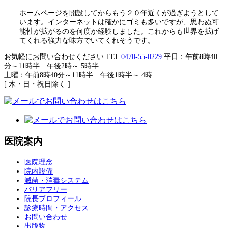
ホームページを開設してからもう２０年近くが過ぎようとして
います。インターネットは確かにゴミも多いですが、思わぬ可
能性が拡がるのを何度か経験しました。これからも世界を拡げ
てくれる強力な味方でいてくれそうです。
お気軽にお問い合わせください
TEL
0470-55-0229
平日：午前8時40
分～11時半 午後2時～ 5時半
土曜：午前8時40分～11時半 午後1時半～ 4時
[ 木・日・祝日除く ]
医院案内
医院理念
院内設備
滅菌・消毒システム
バリアフリー
院長プロフィール
診療時間・アクセス
お問い合わせ
出版物